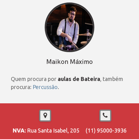
Maikon Máximo
Quem procura por
aulas de Bateira
, também
procura:
Percussão
.
NVA:
Rua Santa Isabel, 205
(11) 95000-3936