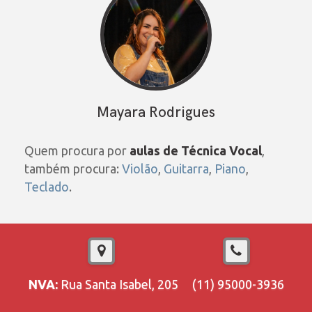
Mayara Rodrigues
Quem procura por
aulas de Técnica Vocal
,
também procura:
Violão
,
Guitarra
,
Piano
,
Teclado
.
NVA:
Rua Santa Isabel, 205
(11) 95000-3936